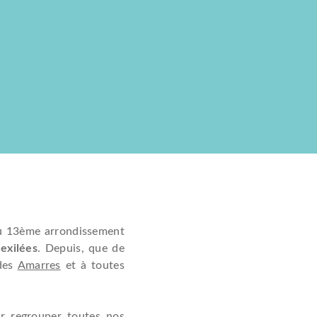
du 13ème arrondissement
exilées
. Depuis, que de
 des
Amarres
et à toutes
r regrouper toutes nos