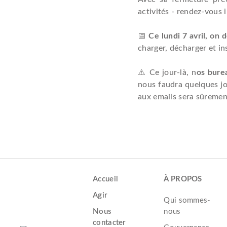
activités - rendez-vous i
📅
Ce lundi 7 avril, on
charger, décharger et in
⚠️ Ce jour-là, n
os bure
nous faudra quelques jou
aux emails sera sûremen
Accueil
À PROPOS
Agir
Qui sommes-
Nous
nous
contacter