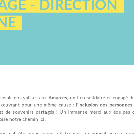
GE - DIRECTION
INE
osait nos valises aux
Amarres,
un lieu solidaire et engagé 
 œuvrant pour une même cause : l’
inclusion des personnes 
 et de souvenirs partagés ! Un immense merci aux équipes
roisé notre chemin ici.
vue cet été, nous avons dû trouver un nouvel espace pou