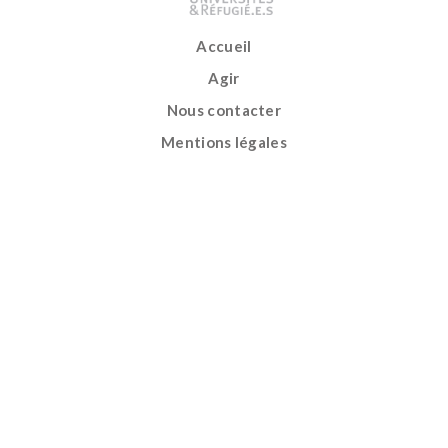
Accueil
Agir
Nous contacter
Mentions légales
À PROPOS
Qui sommes-nous
Gouvernance
PROGRAMMES
Accompagnement personnalisé
Apprentissage du français
Mentorat entre femmes